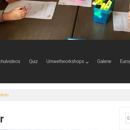
chulvideos
Quiz
Umweltworkshops
Galerie
Euro
ekten
r