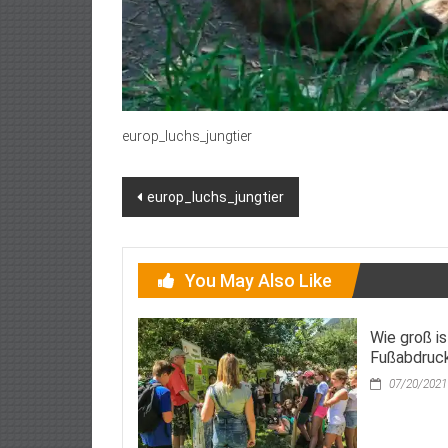
europ_luchs_jungtier
Post
europ_luchs_jungtier
navigation
You May Also Like
Wie groß is
Fußabdruc
07/20/2021