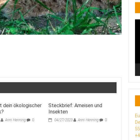
Vi
Pl
t dein ökologischer
Steckbrief: Ameisen und
k?
Insekten
Eu
Anni Henning
0
04/27/2023
Anni Henning
0
De
5
+4