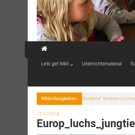
Lets get Wild
Unterrichtsmaterial
S
Wilde Neuigkeiten:
Steckbrief: Ameisen und Ins
11/11/2016
Europ_luchs_jungtie