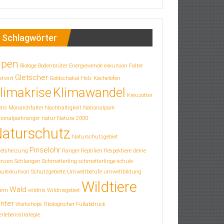
Schlagwörter
lpen
Biologe
Bodenbrüter
Energiewende
exkursion
Falter
Gletscher
stwirt
Goldschakal
Holz
Kachelofen
limakrise
Klimawandel
Kreuzotter
chs
Monarchfalter
Nachhaltigkeit
Nationalpark
ionalparkranger
natur
Natura 2000
aturschutz
Naturschutzgebiet
Pinselohr
letsheizung
Ranger
Reptilien
Respektiere deine
enzen
Schlangen
Schmetterling
schmetterlinge
schule
hulexkursion
Schutzgebiete
Umweltberufe
umweltbildung
Wildtiere
Wald
ern
wildnis
Wildnisgebiet
nter
Workshops
Ökologischer Fußabdruck
rlebensstrategie