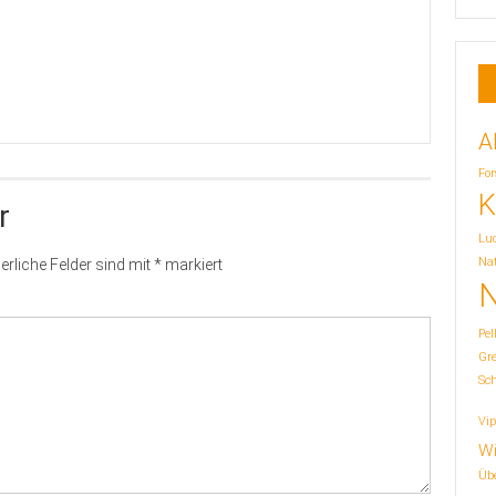
A
For
K
r
Lu
Nat
erliche Felder sind mit
*
markiert
N
Pel
Gr
Sc
Vip
Wi
Übe