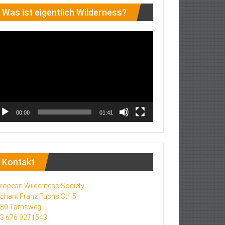
Was ist eigentlich Wilderness?
deo-
ayer
00:00
01:41
Kontakt
ropean Wilderness Society
chant Franz Fuchs Str. 5
580 Tamsweg
3 676 9271543